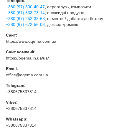
Телефон:
+380 (97) 300-40-47
, аерогалузь, композити
+380 (67) 533-73-14
, епоксидні продукти
+380 (67) 252-38-68
, пігменти / добавки до бетону
+380 (67) 672-56-03
, діоксид кремнію
Сайт:
https://www.oqema.com.ua
Сайт компанії:
https://oqema.in.ua/ua/
Email:
office@oqema.com.ua
Telegram:
+380675337314
Viber:
+380675337314
Whatsapp:
+380675337314