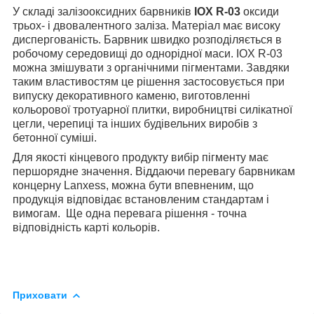
У складі залізооксидних барвників
IOX R-03
оксиди
трьох- і двовалентного заліза. Матеріал має високу
диспергованість. Барвник швидко розподіляється в
робочому середовищі до однорідної маси. IOX R-03
можна змішувати з органічними пігментами. Завдяки
таким властивостям це рішення застосовується при
випуску декоративного каменю, виготовленні
кольорової тротуарної плитки, виробництві силікатної
цегли, черепиці та інших будівельних виробів з
бетонної суміші.
Для якості кінцевого продукту вибір пігменту має
першорядне значення. Віддаючи перевагу барвникам
концерну Lanxess, можна бути впевненим, що
продукція відповідає встановленим стандартам і
вимогам. Ще одна перевага рішення - точна
відповідність карті кольорів.
Приховати