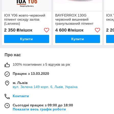
IOX Y06 жовто-червоний
BAYFERROX 130G
IOX 
пігмент оксиду заліза
червоний вишневий
окси
(Lanxess)
гранульований пігмент
оксиду заліза
2 350
4 600
2 2
₴/мішок
₴/мішок
Купити
Купити
Про нас
100% позитивних з 5 відгуків за рік
Працює з 13.03.2020
м. Львів
вул. Зелена 149 корп. 6, Львів, Україна
Контакти
Сьогодні працює з 09:00 до 18:00
Показати весь графік роботи