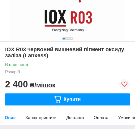
IOX R03 червоний вишневий пігмент оксиду
заліза (Lanxess)
В наявності
Роздріб
2 400
₴/мішок
Купити
Опис
Характеристики
Доставка
Оплата
Умови п