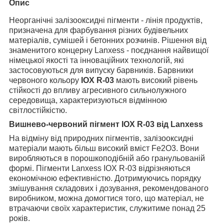
Опис
Неорганічні залізооксидні пігменти - лінія продуктів,
призначена для фарбування різних будівельних
матеріалів, сумішей і бетонних розчинів. Рішення від
знаменитого концерну Lanxess - поєднання найвищої
німецької якості та інноваційних технологій, які
застосовуються для випуску барвників. Барвники
червоного кольору
IOX R-03
мають високий рівень
стійкості до впливу агресивного сильнолужного
середовища, характеризуються відмінною
світлостійкістю.
Вишнево-червоний пігмент IOX R-03 від Lanxess
На відміну від природних пігментів, залізооксидні
матеріали мають більш високий вміст Fe2O3. Вони
виробляються в порошкоподібній або гранульованій
формі. Пігменти Lanxess IOX R-03 відрізняються
економічною ефективністю. Дотримуючись порядку
змішування складових і дозування, рекомендованого
виробником, можна домогтися того, що матеріал, не
втрачаючи своїх характеристик, служитиме понад 25
років.