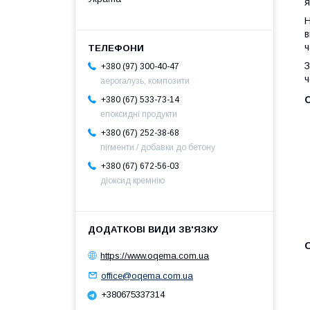
я
Н
в
ч
З
+380 (97) 300-40-47
ч
аерогалузь, композити
+380 (67) 533-73-14
епоксидні продукти
+380 (67) 252-38-68
пігменти / добавки до бетону
+380 (67) 672-56-03
діоксид кремнію
https://www.oqema.com.ua
office@oqema.com.ua
+380675337314