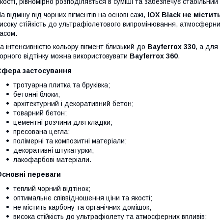
кості, рівномірно розподіляється в суміші та забезпечує стабільний 
а відміну від чорних пігментів на основі сажі,
IOX Black не містит
исоку стійкість до ультрафіолетового випромінювання, атмосферних
асом.
а інтенсивністю кольору пігмент близький до
Bayferrox 330
, а для
орного відтінку можна використовувати
Bayferrox 360
.
Сфера застосування
тротуарна плитка та бруківка;
бетонні блоки;
архітектурний і декоративний бетон;
товарний бетон;
цементні розчини для кладки;
пресована цегла;
полімерні та композитні матеріали;
декоративні штукатурки;
лакофарбові матеріали.
Основні переваги
теплий чорний відтінок;
оптимальне співвідношення ціни та якості;
не містить карбону та органічних домішок;
висока стійкість до ультрафіолету та атмосферних впливів;