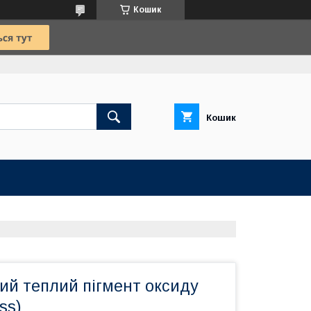
Кошик
Кошик
ий теплий пігмент оксиду
ss)