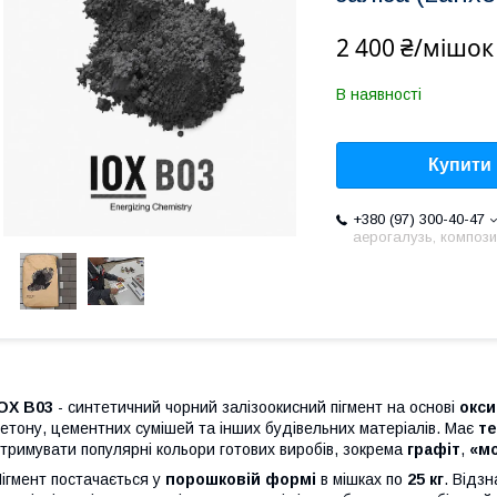
2 400 ₴/мішок
В наявності
Купити
+380 (97) 300-40-47
аерогалузь, компози
OX B03
- синтетичний чорний залізоокисний пігмент на основі
окси
етону, цементних сумішей та інших будівельних матеріалів. Має
те
тримувати популярні кольори готових виробів, зокрема
графіт
,
«м
ігмент постачається у
порошковій формі
в мішках по
25 кг
. Відз