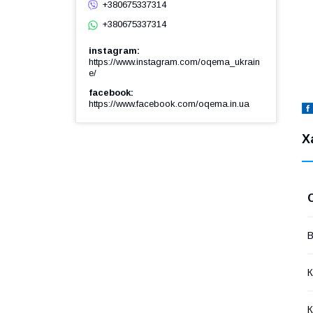
+380675337314
+380675337314
instagram
https://www.instagram.com/oqema_ukrain
e/
facebook
https://www.facebook.com/oqema.in.ua
Х
В
К
К