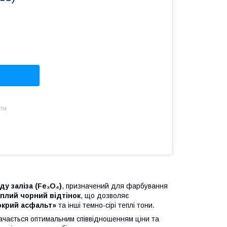
ти
ду заліза (Fe₃O₄)
, призначений для фарбування
плий чорний відтінок
, що дозволяє
окрий асфальт»
та інші темно-сірі теплі тони.
начається оптимальним співвідношенням ціни та