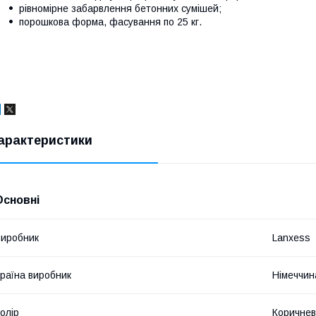
рівномірне забарвлення бетонних сумішей;
порошкова форма, фасування по 25 кг.
арактеристики
Основні
иробник
Lanxess
раїна виробник
Німеччин
олір
Коричне