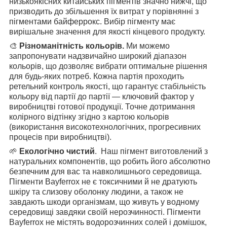
низькоякісних китайських пігментів значно нижчі, що
призводить до збільшення їх витрат у порівнянні з
пігментами байферрокс. Вибір пігменту має
вирішальне значення для якості кінцевого продукту.
🎨
Різноманітність кольорів
.
Ми можемо
запропонувати надзвичайно широкий діапазон
кольорів,
що дозволяє вибрати оптимальне рішення
для будь-яких потреб. Кожна партія проходить
ретельний контроль якості, що гарантує стабільність
кольору від партії до партії — ключовий фактор у
виробництві готової продукції. Точне дотримання
колірного відтінку згідно з картою кольорів
(використання високотехнологічних, прогресивних
процесів при виробництві).
🌱
Екологічно чистий
. Наш пігмент виготовлений з
натуральних компонентів, що робить його абсолютно
безпечним для вас та навколишнього середовища.
Пігменти Bayferrox не є токсичними й не дратують
шкіру та слизову оболонку людини, а також не
завдають шкоди організмам, що живуть у водному
середовищі завдяки своїй нерозчинності. Пігменти
Bayferrox не містять водорозчинних солей і домішок,