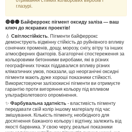
отримання стійких кольорових виробів і
глазурі.
🔴🟡🟤
Байферрокс пігмент оксиду заліза — ваш
ключ до яскравих проектів!
💧
Світлостійкість
. Пігменти байферрокс
демонструють відмінну стійкість до руйнівного впливу
сонячних променів, дощу, морозу, снігу, вітру та інших
атмосферних факторів. Багаторічні спостереження за
кольоровими бетонними виробами, які в різних
географічних точках піддавалися впливу різних
кліматичних умов, показали, що неорганічні оксидні
пігменти мають дуже хороші показники стійкості.
Використовуючи залізоокисні пігменти ви отримуєте
гарантію проти вигоряння кольору під впливом
ультрафіолетового опромінення.
✨
Фарбувальна здатність
- властивість пігменту
передавати свій колір іншому матеріалу під час
змішування. Кількість пігменту, необхідного для
досягнення бажаного кольору і відтінку, залежить від
якості барвника. У свою чергу, реальні показники