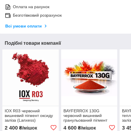
Оплата на рахунок
Безготівковий розрахунок
Всі умови оплати
Подібні товари компанії
IOX R03 червоний
BAYFERROX 130G
BAY
вишневий пігмент оксиду
червоний вишневий
тепл
заліза (Lanxess)
гранульований пігмент
залі
оксиду заліза
2 400
4 600
3 4
₴/мішок
₴/мішок