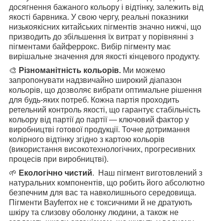
досягнення бажаного кольору і відтінку, залежить від
якості барвника. У свою чергу, реальні показники
низькоякісних китайських пігментів значно нижчі, що
призводить до збільшення їх витрат у порівнянні з
пігментами байферрокс. Вибір пігменту має
вирішальне значення для якості кінцевого продукту.
🎨
Різноманітність кольорів
.
Ми можемо
запропонувати надзвичайно широкий діапазон
кольорів,
що дозволяє вибрати оптимальне рішення
для будь-яких потреб. Кожна партія проходить
ретельний контроль якості, що гарантує стабільність
кольору від партії до партії — ключовий фактор у
виробництві готової продукції. Точне дотримання
колірного відтінку згідно з картою кольорів
(використання високотехнологічних, прогресивних
процесів при виробництві).
🌱
Екологічно чистий
. Наш пігмент виготовлений з
натуральних компонентів, що робить його абсолютно
безпечним для вас та навколишнього середовища.
Пігменти Bayferrox не є токсичними й не дратують
шкіру та слизову оболонку людини, а також не