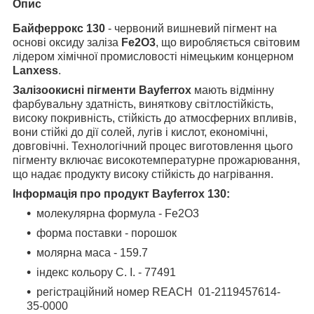
Опис
Байферрокс 130
- червоний вишневий пігмент на
основі оксиду заліза
Fe2O3
, що виробляється світовим
лідером хімічної промисловості німецьким концерном
Lanxess
.
Залізоокисні пігменти Bayferrox
мають відмінну
фарбувальну здатність, виняткову світлостійкість,
високу покривність, стійкість до атмосферних впливів,
вони стійкі до дії солей, лугів і кислот, економічні,
довговічні. Технологічний процес виготовлення цього
пігменту включає високотемпературне прожарювання,
що надає продукту високу стійкість до нагрівання.
Інформація про продукт
Bayferrox
130
:
молекулярна формула - Fe2O3
форма поставки - порошок
молярна маса - 159.7
індекс кольору С. І. - 77491
регістраційний номер REACH 01-2119457614-
35-0000