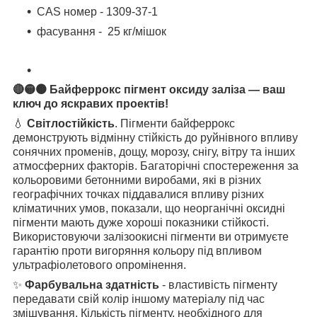
CAS номер - 1309-37-1
фасування - 25 кг/мішок
🔴🟡🟤
Байферрокс пігмент оксиду заліза — ваш
ключ до яскравих проектів!
💧
Світлостійкість
. Пігменти байферрокс
демонструють відмінну стійкість до руйнівного впливу
сонячних променів, дощу, морозу, снігу, вітру та інших
атмосферних факторів. Багаторічні спостереження за
кольоровими бетонними виробами, які в різних
географічних точках піддавалися впливу різних
кліматичних умов, показали, що неорганічні оксидні
пігменти мають дуже хороші показники стійкості.
Використовуючи залізоокисні пігменти ви отримуєте
гарантію проти вигоряння кольору під впливом
ультрафіолетового опромінення.
✨
Фарбувальна здатність
- властивість пігменту
передавати свій колір іншому матеріалу під час
змішування. Кількість пігменту, необхідного для