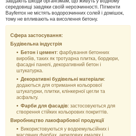
завдають шкоди організмам, що живуть у водному
середовищі завдяки своїй нерозчинності. Пігменти
Bayferrox не містять водорозчинних солей і домішок,
тому не впливають на висолення бетону.
Сфера застосування:
Будівельна індустрія
Бетон і цемент
: фарбування бетонних
виробів, таких як тротуарна плитка, бордюри,
фасадні панелі, декоративний бетон і
штукатурка.
Декоративні будівельні матеріали
:
додаються для отримання кольорової
штукатурки, плитки, клінкерної цегли та
асфальту.
Фарби для фасадів
: застосовуються для
створення стійких кольорових покриттів.
Виробництво лакофарбової продукції
Використовуються у водоемульсійних і
масляних фарбах, акрилових емалях і