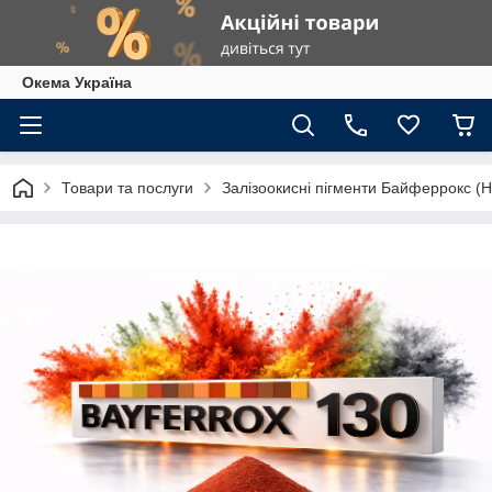
Окема Україна
Товари та послуги
Залізоокисні пігменти Байферрокс (