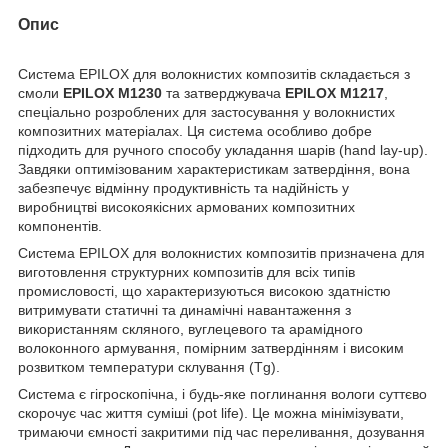
Опис
Система EPILOX для волокнистих композитів складається з
смоли
EPILOX M1230
та затверджувача
EPILOX M1217
,
спеціально розроблених для застосування у волокнистих
композитних матеріалах. Ця система особливо добре
підходить для ручного способу укладання шарів (hand lay-up).
Завдяки оптимізованим характеристикам затвердіння, вона
забезпечує відмінну продуктивність та надійність у
виробництві високоякісних армованих композитних
компонентів.
Система EPILOX для волокнистих композитів призначена для
виготовлення структурних композитів для всіх типів
промисловості, що характеризуються високою здатністю
витримувати статичні та динамічні навантаження з
використанням скляного, вуглецевого та арамідного
волоконного армування, помірним затвердінням і високим
розвитком температури склування (Tg).
Система є гігроскопічна, і будь-яке поглинання вологи суттєво
скорочує час життя суміші (pot life). Це можна мінімізувати,
тримаючи ємності закритими під час переливання, дозування