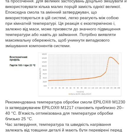
та просочення. Для великих застосувань доцільно змішувати й
використовувати кілька малих порцій замість однієї великої.
Епоксидна смола та амінний затверджувач, що
використовуються в цій системі, легко реагують між собою
при кімнатній температурі. Ця реакція є екзотермічною і,
залежно від маси, може призвести до значного підвищення
температури або навіть до займання. Потрібно виявляти
максимальну обережність, щоб уникнути випадкового
змішування компонентів системи.
Рекомендована температура обробки смоли EPILOX® M1230
із затверджувачем EPILOX® M1217 становить приблизно 20–
40 °C. В’язкість оптимізована для температури обробки
близько 25 °C.
Час затвердіння, температура та швидкість нагрівання
залежать від товщини деталі й мають бути перевірені перед