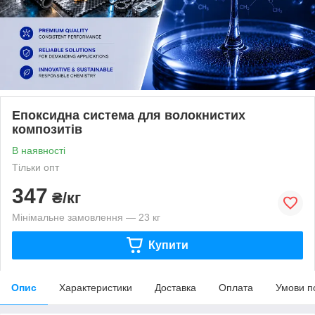
Епоксидна система для волокнистих
композитів
В наявності
Тільки опт
347
₴/кг
Мінімальне замовлення — 23 кг
Купити
Опис
Характеристики
Доставка
Оплата
Умови п