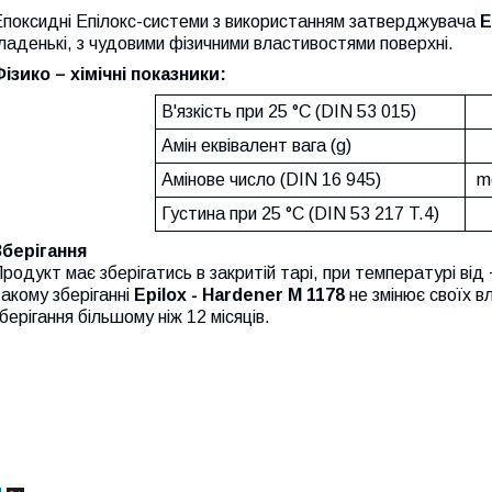
Епоксидні Епілокс-системи з використанням затверджувача
E
ладенькі, з чудовими фізичними властивостями поверхні.
ізико – хімічні показники:
В'язкість при 25 °С (DIN 53 015)
Амін еквівалент вага (g)
Амінове число (DIN 16 945)
m
Густина при 25 °С (DIN 53 217 T.4)
Зберігання
родукт має зберігатись в закритій тарі, при температурі від
акому зберіганні
Epilox - Hardener M 1178
не змінює своїх вл
берігання більшому ніж 12 місяців.