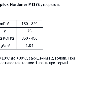
pilox-Hardener
M1178
утворюють
mPa/s
180 - 320
g
75
g KOH/g
350 - 450
g/cm³
1.04
 +10°С до +30°С, захищеним від вологи. При
астивостей та якості навіть при терміні