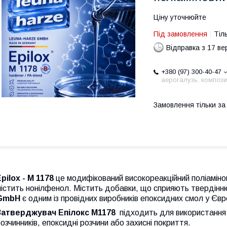
Ціну уточнюйте
Під замовлення
Тіл
Відправка з 17 в
+380 (97) 300-40-47
аерогалузь, компози
Замовлення тільки з
pilox - M 1178
це модифікований високореакційний поліаміно
істить нонілфенол. Містить добавки, що сприяють твердінн
GmbH
є одним із провідних виробників епоксидних смол у Євр
Затверджувач Епілокс M1178
підходить для використання 
озчинників, епоксидні розчини або захисні покриття.