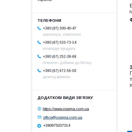
г
Ф
+380 (97) 300-40-47
аерогалузь, композити
+380 (67) 533-73-14
епоксидні продукти
+380 (67) 252-38-68
пігменти / добавки до бетону
+380 (67) 672-56-03
П
діоксид кремнію
т
з
https://www.oqema.com.ua
office@oqema.com.ua
+380675337314