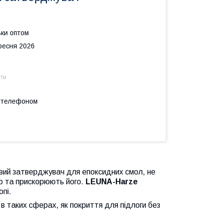
ьки оптом
ересня 2026
ти
а телефоном
вий затверджувач для епоксидних смол, не
ю та прискорюють його.
LEUNA-Harze
опі.
в таких сферах, як покриття для підлоги без