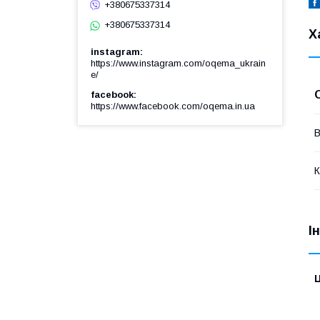
+380675337314
+380675337314
Х
instagram
https://www.instagram.com/oqema_ukrain
e/
facebook
https://www.facebook.com/oqema.in.ua
В
К
І
Ц