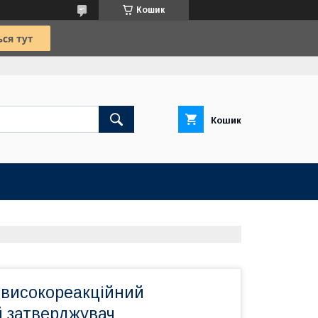
Кошик
Кошик
 високореакційний
й затверджувач